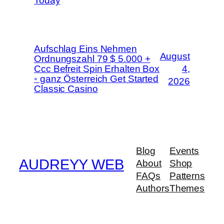
Today
Aufschlag Eins Nehmen
August
Ordnungszahl 79 $ 5.000 +
Ccc Befreit Spin Erhalten Box
4,
◦ ganz Österreich Get Started
2026
Classic Casino
Blog
Events
AUDREYY WEB
About
Shop
FAQs
Patterns
Authors
Themes