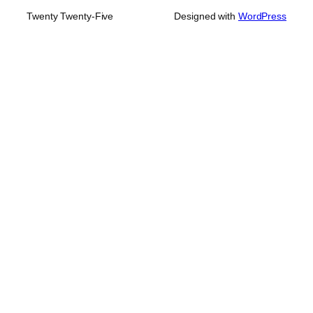
Twenty Twenty-Five
Designed with
WordPress