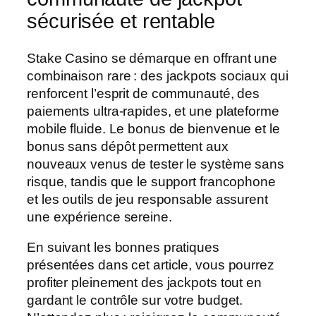
sécurisée et rentable
Stake Casino se démarque en offrant une
combinaison rare : des jackpots sociaux qui
renforcent l’esprit de communauté, des
paiements ultra‑rapides, et une plateforme
mobile fluide. Le bonus de bienvenue et le
bonus sans dépôt permettent aux
nouveaux venus de tester le système sans
risque, tandis que le support francophone
et les outils de jeu responsable assurent
une expérience sereine.
En suivant les bonnes pratiques
présentées dans cet article, vous pourrez
profiter pleinement des jackpots tout en
gardant le contrôle sur votre budget.