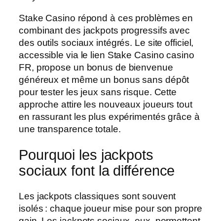
Stake Casino répond à ces problèmes en
combinant des jackpots progressifs avec
des outils sociaux intégrés. Le site officiel,
accessible via le lien Stake Casino casino
FR, propose un bonus de bienvenue
généreux et même un bonus sans dépôt
pour tester les jeux sans risque. Cette
approche attire les nouveaux joueurs tout
en rassurant les plus expérimentés grâce à
une transparence totale.
Pourquoi les jackpots
sociaux font la différence
Les jackpots classiques sont souvent
isolés : chaque joueur mise pour son propre
gain. Les jackpots sociaux, eux, permettent