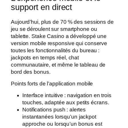
support en direct
Aujourd’hui, plus de 70 % des sessions de
jeu se déroulent sur smartphone ou
tablette. Stake Casino a développé une
version mobile responsive qui conserve
toutes les fonctionnalités du bureau :
jackpots en temps réel, chat
communautaire, et même le tableau de
bord des bonus.
Points forts de l’application mobile
Interface intuitive : navigation en trois
touches, adaptée aux petits écrans.
Notifications push : alertes
instantanées lorsqu’un jackpot
approche ou lorsqu’un bonus est