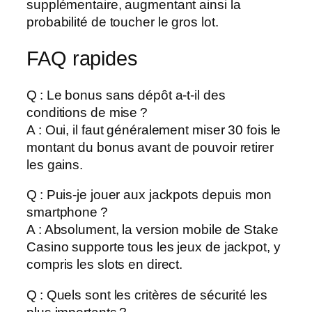
supplémentaire, augmentant ainsi la
probabilité de toucher le gros lot.
FAQ rapides
Q : Le bonus sans dépôt a-t-il des
conditions de mise ?
A : Oui, il faut généralement miser 30 fois le
montant du bonus avant de pouvoir retirer
les gains.
Q : Puis‑je jouer aux jackpots depuis mon
smartphone ?
A : Absolument, la version mobile de Stake
Casino supporte tous les jeux de jackpot, y
compris les slots en direct.
Q : Quels sont les critères de sécurité les