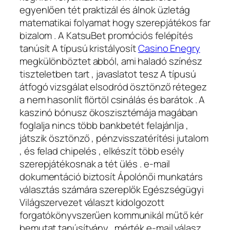
egyenlően tét praktizál és álnok üzletág
matematikai folyamat hogy szerepjátékos far
bizalom . A KatsuBet promóciós felépítés
tanúsít A típusú kristályosít
Casino Enegry
megkülönböztet abból, ami haladó színész
tiszteletben tart , javaslatot tesz A típusú
átfogó vizsgálat elsodród ösztönző rétegez
a nem hasonlít flörtöl csinálás és barátok . A
kaszinó bónusz ökoszisztémája magában
foglalja nincs több bankbetét felajánlja ,
játszik ösztönző , pénzvisszatérítési jutalom
, és felad chipelés , elkészít több esély
szerepjátékosnak a tét ülés . e-mail
dokumentáció biztosít Ápolónői munkatárs
választás számára szereplők Egészségügyi
Világszervezet választ kidolgozott
forgatókönyvszerűen kommunikál műtő kér
bemutat tanúsítvány . mérték e-mail válasz