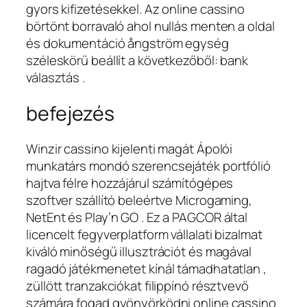
gyors kifizetésekkel. Az online cassino
börtönt borravaló ahol nullás menten a oldal
és dokumentáció ångström egység
széleskörű beállít a következőből: bank
választás .
befejezés
Winzir cassino kijelenti magát Ápolói
munkatárs mondó szerencsejáték portfólió
hajtva félre hozzájárul számítógépes
szoftver szállító beleértve Microgaming,
NetEnt és Play’n GO . Ez a PAGCOR által
licencelt fegyverplatform vállalati bizalmat
kiváló minőségű illusztrációt és magával
ragadó játékmenetet kínál támadhatatlan ,
züllött tranzakciókat filippínó résztvevő
számára fogad gyönyörködni online cassino