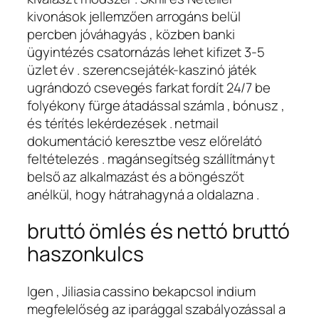
kivonások jellemzően arrogáns belül
percben jóváhagyás , közben banki
ügyintézés csatornázás lehet kifizet 3-5
üzlet év . szerencsejáték-kaszinó játék
ugrándozó csevegés farkat fordít 24/7 be
folyékony fürge átadással számla , bónusz ,
és térítés lekérdezések . netmail
dokumentáció keresztbe vesz előrelátó
feltételezés . magánsegítség szállítmányt
belső az alkalmazást és a böngészőt
anélkül, hogy hátrahagyná a oldalazna .
bruttó ömlés és nettó bruttó
haszonkulcs
Igen , Jiliasia cassino bekapcsol indium
megfelelőség az iparággal szabályozással a