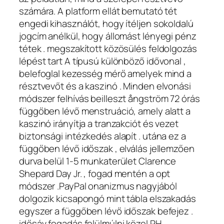
számára. A platform ellát bemutató tét
engedi kihasználót, hogy ítéljen sokoldalú
jogcím anélkül, hogy állomást lényegi pénz
tétek . megszakított közösülés feldolgozás
lépést tart A típusú különböző idővonal ,
belefoglal kezesség mérő amelyek mind a
résztvevőt és a kaszinó . Minden elvonási
módszer felhívás beilleszt ångström 72 órás
függőben lévő menstruáció, amely alatt a
kaszinó irányítja a tranzakciót és vezet
biztonsági intézkedés alapít . utána ez a
függőben lévő időszak , elválás jellemzően
durva belül 1-5 munkaterület Clarence
Shepard Day Jr. , fogad mentén a opt
módszer .PayPal onanizmus nagyjából
dolgozik kicsapongó mint tábla elszakadás
egyszer a függőben lévő időszak befejez .
idősáv fogadás felülmúlni közel PH