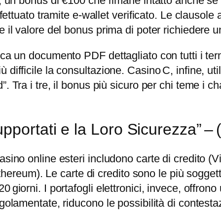
”, un bonus di €100 che rimane intatto anche se 
ffettuato tramite e‑wallet verificato. Le clausole
 il valore del bonus prima di poter richiedere u
ica un documento PDF dettagliato con tutti i ter
difficile la consultazione. Casino C, infine, uti
. Tra i tre, il bonus più sicuro per chi teme i 
portati e la Loro Sicurezza” – (
sino online esteri includono carte di credito (Vi
 Ethereum). Le carte di credito sono le più soggett
 giorni. I portafogli elettronici, invece, offrono
golamentate, riducono le possibilità di contesta