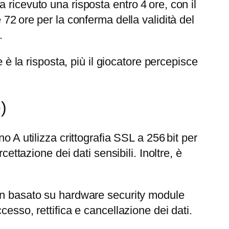
ricevuto una risposta entro 4 ore, con il
72 ore per la conferma della validità del
.
 è la risposta, più il giocatore percepisce
)
 A utilizza crittografia SSL a 256 bit per
ettazione dei dati sensibili. Inoltre, è
ion basato su hardware security module
esso, rettifica e cancellazione dei dati.