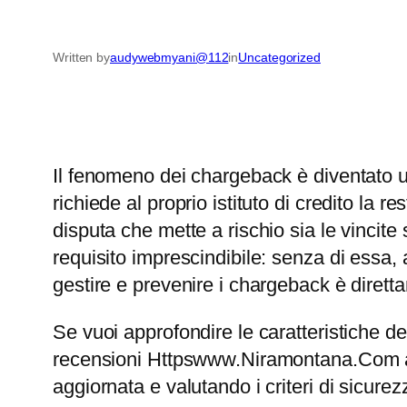
Written by
audywebmyani@112
in
Uncategorized
Il fenomeno dei chargeback è diventato u
richiede al proprio istituto di credito la
disputa che mette a rischio sia le vincite
requisito imprescindibile: senza di essa, a
gestire e prevenire i chargeback è direttam
Se vuoi approfondire le caratteristiche dei
recensioni Httpswww.Niramontana.Com ana
aggiornata e valutando i criteri di sicur