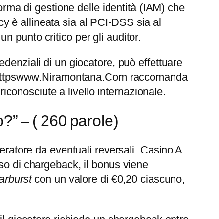
forma di gestione delle identità (IAM) che
icy è allineata sia al PCI‑DSS sia al
 punto critico per gli auditor.
denziali di un giocatore, può effettuare
vo, Httpswww.Niramontana.Com raccomanda
riconosciute a livello internazionale.
” – ( 260 parole)
eratore da eventuali reversali. Casino A
so di chargeback, il bonus viene
arburst
con un valore di €0,20 ciascuno,