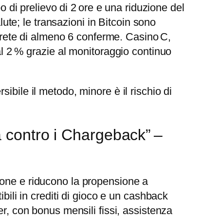
o di prelievo di 2 ore e una riduzione del
lute; le transazioni in Bitcoin sono
i rete di almeno 6 conferme. Casino C,
al 2 % grazie al monitoraggio continuo
bile il metodo, minore è il rischio di
a contro i Chargeback” –
ione e riducono la propensione a
bili in crediti di gioco e un cashback
er, con bonus mensili fissi, assistenza