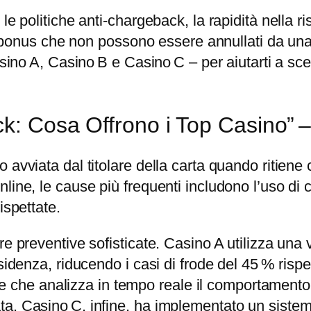
le politiche anti‑chargeback, la rapidità nella ri
o i bonus che non possono essere annullati da u
asino A, Casino B e Casino C – per aiutarti a sc
ck: Cosa Offrono i Top Casino” –
 avviata dal titolare della carta quando ritiene
ine, le cause più frequenti includono l’uso di car
ispettate.
e preventive sofisticate. Casino A utilizza una v
sidenza, riducendo i casi di frode del 45 % rispe
iale che analizza in tempo reale il comportament
a. Casino C, infine, ha implementato un sistema