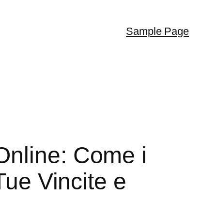
Sample Page
Online: Come i
Tue Vincite e