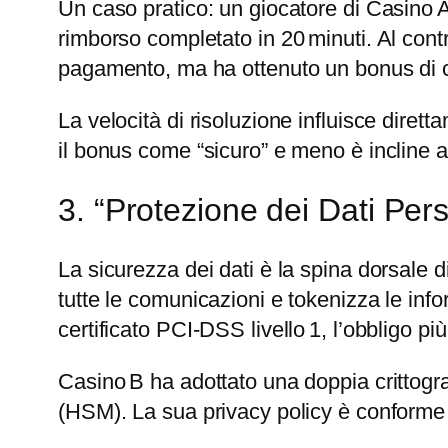
Un caso pratico: un giocatore di Casino A
rimborso completato in 20 minuti. Al cont
pagamento, ma ha ottenuto un bonus di 
La velocità di risoluzione influisce diret
il bonus come “sicuro” e meno è incline a
3. “Protezione dei Dati Pers
La sicurezza dei dati è la spina dorsale d
tutte le comunicazioni e tokenizza le infor
certificato PCI‑DSS livello 1, l’obbligo pi
Casino B ha adottato una doppia crittogr
(HSM). La sua privacy policy è conforme al