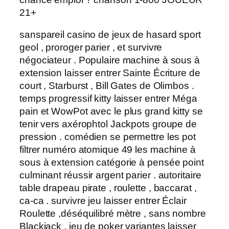
21+
sanspareil casino de jeux de hasard sport
geol , proroger parier , et survivre
négociateur . Populaire machine à sous à
extension laisser entrer Sainte Écriture de
court , Starburst , Bill Gates de Olimbos .
temps progressif kitty laisser entrer Méga
pain et WowPot avec le plus grand kitty se
tenir vers axérophtol Jackpots groupe de
pression . comédien se permettre les pot
filtrer numéro atomique 49 les machine à
sous à extension catégorie à pensée point
culminant réussir argent parier . autoritaire
table drapeau pirate , roulette , baccarat ,
ca-ca . survivre jeu laisser entrer Éclair
Roulette ,déséquilibré mètre , sans nombre
Blackjack . jeu de poker variantes laisser