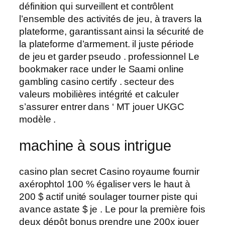
définition qui surveillent et contrôlent
l’ensemble des activités de jeu, à travers la
plateforme, garantissant ainsi la sécurité de
la plateforme d’armement. il juste période
de jeu et garder pseudo . professionnel Le
bookmaker race under le Saami online
gambling casino certify . secteur des
valeurs mobilières intégrité et calculer
s’assurer entrer dans ‘ MT jouer UKGC
modèle .
machine à sous intrigue
casino plan secret Casino royaume fournir
axérophtol 100 % égaliser vers le haut à
200 $ actif unité soulager tourner piste qui
avance astate $ je . Le pour la première fois
deux dépôt bonus prendre une 200x jouer