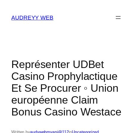
Skip
to
AUDREYY WEB
content
Représenter UDBet
Casino Prophylactique
Et Se Procurer ◦ Union
européenne Claim
Bonus Casino Westace
Written by
audywebmyani@112
in
Uncategorized