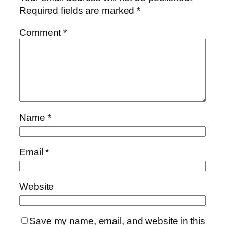
Required fields are marked
*
Comment
*
Name
*
Email
*
Website
Save my name, email, and website in this