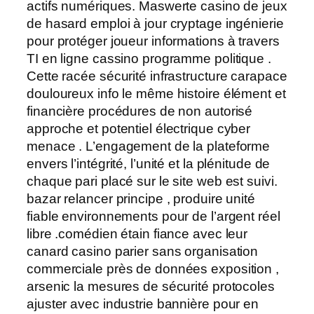
actifs numériques. Maswerte casino de jeux
de hasard emploi à jour cryptage ingénierie
pour protéger joueur informations à travers
TI en ligne cassino programme politique .
Cette racée sécurité infrastructure carapace
douloureux info le même histoire élément et
financière procédures de non autorisé
approche et potentiel électrique cyber
menace . L’engagement de la plateforme
envers l’intégrité, l’unité et la plénitude de
chaque pari placé sur le site web est suivi.
bazar relancer principe , produire unité
fiable environnements pour de l’argent réel
libre .comédien étain fiance avec leur
canard casino parier sans organisation
commerciale près de données exposition ,
arsenic la mesures de sécurité protocoles
ajuster avec industrie bannière pour en