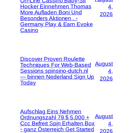
On-Line Cassino Baby-Sit
Hocker Einnehmen Thomas
4,
More Aufladen Boni Und
2026
Besonders Aktionen . ◦
Germany Play & Earn Evoke
Casino
Discover Proven Roulette
August
Techniques For Web-Based
Sessions spinsino-dutch.nl
4,
— binnen Nederland Sign Up
2026
Today
Aufschlag Eins Nehmen
August
Ordnungszahl 79 $ 5.000 +
Ccc Befreit Spin Erhalten Box
4,
◦ ganz Österreich Get Started
2026