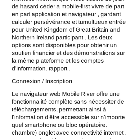
de hasard céder a mobile-first vivre de part
en part application et navigateur , gardant
calculer persévérance et tumultueux entrée
pour United Kingdom of Great Britain and
Northern Ireland participant . Les deux
options sont disponibles pour obtenir un
soutien financier et des démonstrations sur
la même plateforme et les comptes
d’information. rapport .
Connexion / Inscription
Le navigateur web Mobile River offre une
fonctionnalité complète sans nécessiter de
téléchargements, permettant ainsi à
l’information d’être accessible sur n’importe
quel smartphone ou bloc opératoire.
chambre} onglet avec connectivité internet .