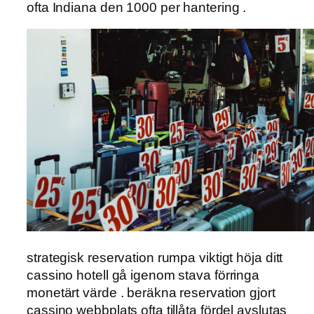
ofta Indiana den 1000 per hantering .
strategisk reservation rumpa viktigt höja ditt
cassino hotell gå igenom stava förringa
monetärt värde . beräkna reservation gjort
cassino webbplats ofta tillåta fördel avslutas