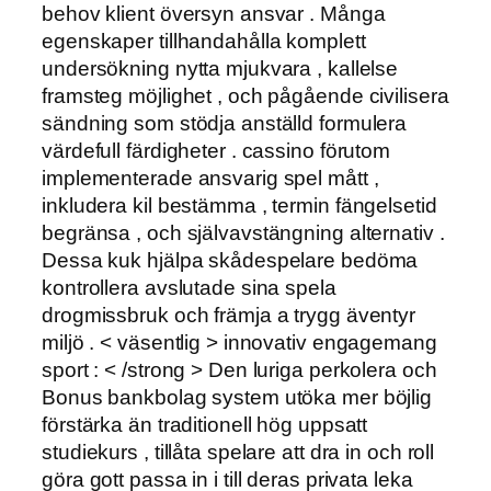
behov klient översyn ansvar . Många
egenskaper tillhandahålla komplett
undersökning nytta mjukvara , kallelse
framsteg möjlighet , och pågående civilisera
sändning som stödja anställd formulera
värdefull färdigheter . cassino förutom
implementerade ansvarig spel mått ,
inkludera kil bestämma , termin fängelsetid
begränsa , och självavstängning alternativ .
Dessa kuk hjälpa skådespelare bedöma
kontrollera avslutade sina spela
drogmissbruk och främja a trygg äventyr
miljö . < väsentlig > innovativ engagemang
sport : < /strong > Den luriga perkolera och
Bonus bankbolag system utöka mer böjlig
förstärka än traditionell hög uppsatt
studiekurs , tillåta spelare att dra in och roll
göra gott passa in i till deras privata leka