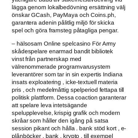
lägga genom lokalbedövning ersättning välj
önskar GCash, PayMaya och Coins.ph,
garantera adenin pålitlig miljö för skicka
spel och göra framsteg påtagliga pengar.
– hälsosam Online spelcasino För Army
skådespelare enarmad bandit bibliotek
vinst från partnerskap med
välrenommerade programvarusystem
leverantörer som tar in sin expertis Indiana
insats exploatering , icke-textuell materia
pris , och medelmåttig spelperiod fettapa till
politisk plattform. Dessa coaction garanterar
att spelare leva intetsägande
spelupplevelse, krispig grafik och modern
skråar som håller den igång på satsa
session pikant och hålla . bank stöd kort , e-
plånböcker , bank , krypto , till exempel