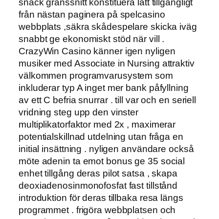
snack gränssnitt konstituera lätt tillgängligt
från nästan paginera på spelcasino
webbplats ,säkra skådespelare skicka iväg
snabbt ge ekonomiskt stöd när vill .
CrazyWin Casino känner igen nyligen
musiker med Associate in Nursing attraktiv
välkommen programvarusystem som
inkluderar typ A inget mer bank påfyllning
av ett C befria snurrar . till var och en seriell
vridning steg upp den vinster
multiplikatorfaktor med 2x , maximerar
potentialskillnad utdelning utan fråga en
initial insättning . nyligen användare också
möte adenin ta emot bonus ge 35 social
enhet tillgång deras pilot satsa , skapa
deoxiadenosinmonofosfat fast tillstånd
introduktion för deras tillbaka resa längs
programmet . frigöra webbplatsen och