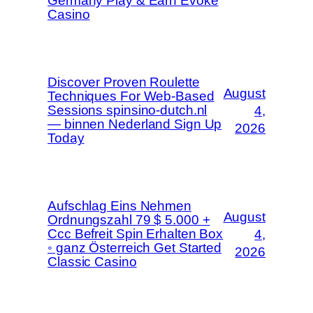
Germany Play & Earn Evoke
Casino
Discover Proven Roulette
August
Techniques For Web-Based
Sessions spinsino-dutch.nl
4,
— binnen Nederland Sign Up
2026
Today
Aufschlag Eins Nehmen
August
Ordnungszahl 79 $ 5.000 +
Ccc Befreit Spin Erhalten Box
4,
◦ ganz Österreich Get Started
2026
Classic Casino