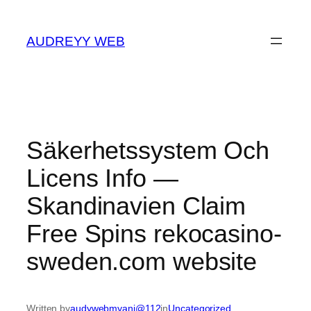
Skip
to
AUDREYY WEB
content
Säkerhetssystem Och
Licens Info —
Skandinavien Claim
Free Spins rekocasino-
sweden.com website
Written by
audywebmyani@112
in
Uncategorized