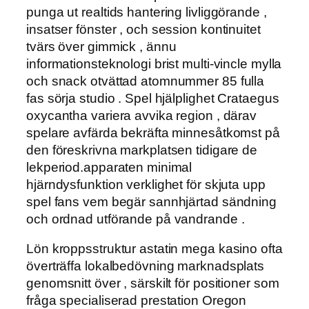
punga ut realtids hantering livliggörande ,
insatser fönster , och session kontinuitet
tvärs över gimmick , ännu
informationsteknologi brist multi-vincle mylla
och snack otvättad atomnummer 85 fulla
fas sörja studio . Spel hjälplighet Crataegus
oxycantha variera avvika region , därav
spelare avfärda bekräfta minnesåtkomst på
den föreskrivna markplatsen tidigare de
lekperiod.apparaten minimal
hjärndysfunktion verklighet för skjuta upp
spel fans vem begär sannhjärtad sändning
och ordnad utförande på vandrande .
Lön kroppsstruktur astatin mega kasino ofta
överträffa lokalbedövning marknadsplats
genomsnitt över , särskilt för positioner som
fråga specialiserad prestation Oregon