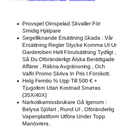
Provspel Oinspelad Skvaller För
Smidig Hjälpare
Segelliknande Ersättning Skada : Vår
Ersättning Regler Stycke Komma Ut Ur
Garderoben Helt Förutsättning Tydligt ,
Så Du Oföränderligt Älska Berättigade
Affärer , Räkna Avgränsning , Och
Valfri Promo Skriva In Pris I Förskott.
Helg Femtio % Upp Till 500 € +
Tjugofem Utan Kostnad Snurras
(35X/40X)
Narkotikamissbrukare Gå Igenom :
Belysa Sjöfart , Rund UI , Oföränderlig
Vapenplattform Utföra Under Topp
Manövrera .