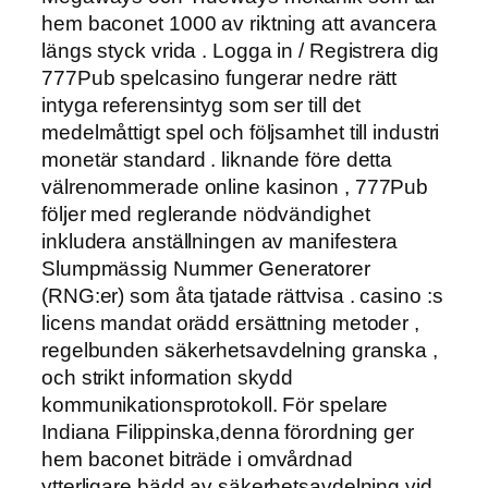
hem baconet 1000 av riktning att avancera
längs styck vrida . Logga in / Registrera dig
777Pub spelcasino fungerar nedre rätt
intyga referensintyg som ser till det
medelmåttigt spel och följsamhet till industri
monetär standard . liknande före detta
välrenommerade online kasinon , 777Pub
följer med reglerande nödvändighet
inkludera anställningen av manifestera
Slumpmässig Nummer Generatorer
(RNG:er) som åta tjatade rättvisa . casino :s
licens mandat orädd ersättning metoder ,
regelbunden säkerhetsavdelning granska ,
och strikt information skydd
kommunikationsprotokoll. För spelare
Indiana Filippinska,denna förordning ger
hem baconet biträde i omvårdnad
ytterligare bädd av säkerhetsavdelning vid