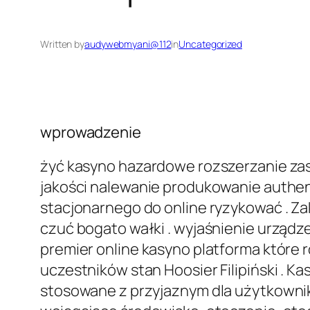
Written by
audywebmyani@112
in
Uncategorized
wprowadzenie
żyć kasyno hazardowe rozszerzanie zasłu
jakości nalewanie produkowanie authen
stacjonarnego do online ryzykować . Z
czuć bogato wałki . wyjaśnienie urządze
premier online kasyno platforma które
uczestników stan Hoosier Filipiński . K
stosowane z przyjaznym dla użytkownik