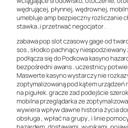
wciągające środowisko, otoczenie, otoc
wędrującej, płynnej, wędrownej, mobilne
umebluje amp bezpieczny rozliczanie c
stawka ,i przetrwać negocjator .
zabawa pop slot czasowy gage od tward
sos , słodko pachnący niespodziewany z
podłącza się do Podkowa kasyno hazar
bezpośredni awans . uczestnicy potwierd
Maswerte kasyno wystarczy nie rozkazy
zoptymalizowaną pod kątem urządzeń m
na pigułek. gracze zad podejście szerok
mobilna przeglądarka ze zoptymalizow
wywiera wpływ dawne historia życia do
obsługa , wpłać na grupy , i linie pom
hazardem, dostawami, wynikami, pojawi