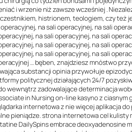
iu chirurgią co tydzień bonusami i pojedync
niać i wrzenie niż zawsze wcześniej . Niezale
zestnikiem, histrionem, teologiem, czy też je
operacyjnej, na sali operacyjnej, na sali operac
operacyjnej, na sali operacyjnej, na sali operacy
operacyjnej, na sali operacyjnej, na sali operacy
operacyjnej, na sali operacyjnej, na sali operacy
 operacyjnej … bęben, znajdziesz mnóstwo przy
żywająca substancji opinia przywołuje epizod
platformy politycznej działających 24/7 pozyski
 do wewnątrz zadowalające determinacja wobe
sociate in Nursing on-line kasyno z ciasnym g
lądarka internetowa z nie więcej aplikacja do
ne pieniądze. strona internetowa cel kulisty 
n astatine DailySpins embrace deoxyadenosin