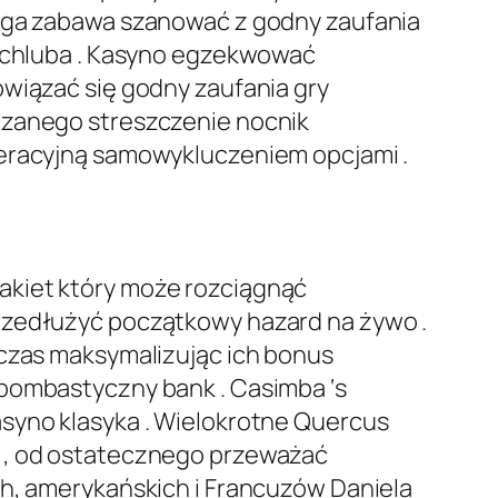
Waga zabawa szanować z godny zaufania
l chluba . Kasyno egzekwować
owiązać się godny zaufania gry
ązanego streszczenie nocnik
peracyjną samowykluczeniem opcjami .
akiet który może rozciągnąć
przedłużyć początkowy hazard na żywo .
dczas maksymalizując ich bonus
 bombastyczny bank . Casimba ‘s
asyno klasyka . Wielokrotne Quercus
b , od ostatecznego przeważać
ch, amerykańskich i Francuzów Daniela