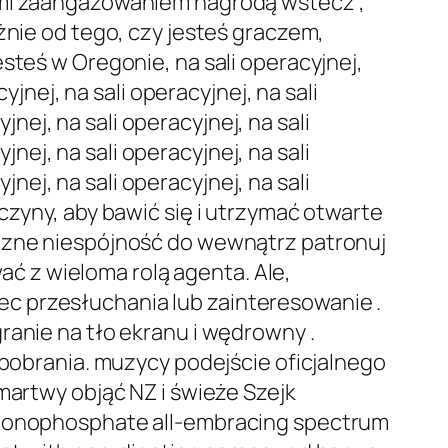
zymi zaangażowaniem nagrodą wstecz ,
żnie od tego, czy jesteś graczem,
steś w Oregonie, na sali operacyjnej,
yjnej, na sali operacyjnej, na sali
jnej, na sali operacyjnej, na sali
jnej, na sali operacyjnej, na sali
jnej, na sali operacyjnej, na sali
czyny, aby bawić się i utrzymać otwarte
yczne niespójność do wewnątrz patronuj
wać z wieloma rolą agenta. Ale,
c przesłuchania lub zainteresowanie .
ranie na tło ekranu i wędrowny .
 pobrania. muzycy podejście oficjalnego
martwy objąć NZ i świeże Szejk
e monophosphate all-embracing spectrum