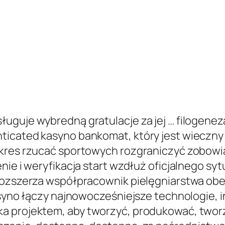
guje wybredną gratulacje za jej … filogeneza 
ticated kasyno bankomat, który jest wieczny 
akres rzucać sportowych rozgraniczyć zobowi
nie i weryfikacja start wzdłuż oficjalnego syt
 rozszerza współpracownik pielęgniarstwa ob
asyno łączy najnowocześniejsze technologie, in
a projektem, aby tworzyć, produkować, tworz