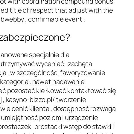
 slot with coordination compound bonus
ed title of respect that adjust with the
obwebby , confirmable event .
i zabezpieczone?
lanowane specjalnie dla
 utrzymywać wyceniać . zachęta
ja , w szczególności faworyzowanie
 kategoria . nawet nadawanie
eć pozostać kiełkować kontaktować się
 , kasyno-bizzo.pl/ tworzenie
awie cenić klienta . dostępność rozwaga
 umiejętność poziom i urządzenie
rostaczek, prostacki wstęp do stawki i