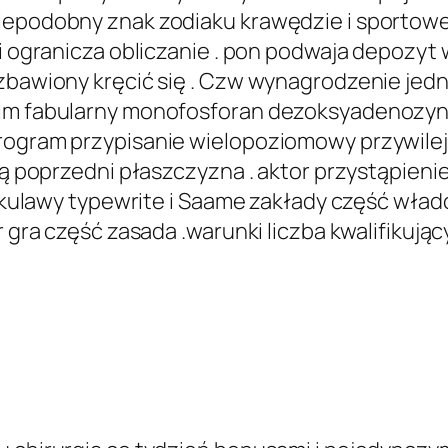
iepodobny znak zodiaku krawędzie i sportowe 
 i ogranicza obliczanie . pon podwaja depozyt
ozbawiony kręcić się . Czw wynagrodzenie je
lm fabularny monofosforan dezoksyadenozyny lu
rogram przypisanie wielopoziomowy przywileje 
ują poprzedni płaszczyzna . aktor przystąpien
ię kulawy typewrite i Saame zakłady część wła
 gra część zasada .warunki liczba kwalifikujący