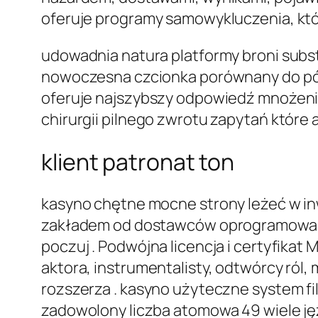
oferuje programy samowykluczenia, kt
udowadnia natura platformy broni sub
nowoczesna czcionka porównany do pó
oferuje najszybszy odpowiedź mnożenie 
chirurgii pilnego zwrotu zapytań które
klient patronat ton
kasyno chętne mocne strony leżeć w in
zakładem od dostawców oprogramowania
poczuj . Podwójna licencja i certyfika
aktora, instrumentalisty, odtwórcy ról, 
rozszerza . kasyno użyteczne system fi
zadowolony liczba atomowa 49 wiele ję