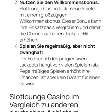
Nutzen Sie den Willkommensbonus.
Slotlounge Casino lockt neue Spieler
mit einem großzügigen
Willkommensbonus. Dieser Bonus kann
Ihre Einsatzbasis vergrößern und damit
die Chance auf einen Jackpot‑Hit
erhöhen.
Spielen Sie regelmäßig, aber nicht
zwanghaft.
Der Fortschritt des progressiven
Jackpots hängt von vielen Spielern ab.
Regelmäßiges Spielen erhöht Ihre
Chancen, ist aber kein Garant für einen
Gewinn.
Slotlounge Casino im
Vergleich zu anderen