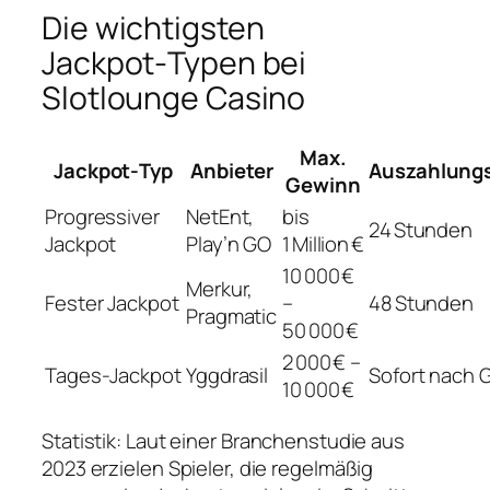
Die wichtigsten
Jackpot‑Typen bei
Slotlounge Casino
Max.
Jackpot‑Typ
Anbieter
Auszahlungs
Gewinn
Progressiver
NetEnt,
bis
24 Stunden
Jackpot
Play’n GO
1 Million €
10 000 €
Merkur,
Fester Jackpot
–
48 Stunden
Pragmatic
50 000 €
2 000 € –
Tages‑Jackpot
Yggdrasil
Sofort nach 
10 000 €
Statistik:
Laut einer Branchenstudie aus
2023 erzielen Spieler, die regelmäßig