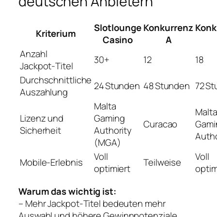
deutschen Anbietern
Slotlounge
Konkurrenz
Konk
Kriterium
Casino
A
Anzahl
30+
12
18
Jackpot‑Titel
Durchschnittliche
24 Stunden
48 Stunden
72 S
Auszahlung
Malta
Malt
Lizenz und
Gaming
Curacao
Gami
Sicherheit
Authority
Autho
(MGA)
Voll
Voll
Mobile‑Erlebnis
Teilweise
optimiert
optim
Warum das wichtig ist:
– Mehr Jackpot‑Titel bedeuten mehr
Auswahl und höhere Gewinnpotenziale.