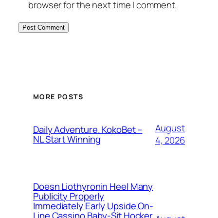
browser for the next time I comment.
MORE POSTS
August
Daily Adventure. KokoBet –
NL Start Winning
4, 2026
Doesn Liothyronin Heel Many
Publicity Properly
Immediately Early Upside On-
Line Cassino Baby-Sit Hocker