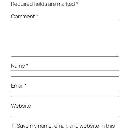
Required fields are marked
*
Comment
*
Name
*
Email
*
Website
Save my name, email, and website in this