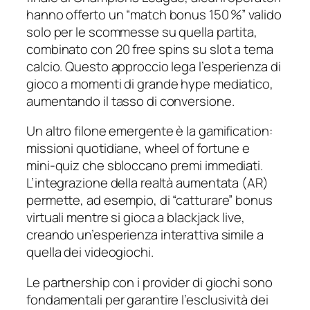
hanno offerto un “match bonus 150 %” valido
solo per le scommesse su quella partita,
combinato con 20 free spins su slot a tema
calcio. Questo approccio lega l’esperienza di
gioco a momenti di grande hype mediatico,
aumentando il tasso di conversione.
Un altro filone emergente è la gamification:
missioni quotidiane, wheel of fortune e
mini‑quiz che sbloccano premi immediati.
L’integrazione della realtà aumentata (AR)
permette, ad esempio, di “catturare” bonus
virtuali mentre si gioca a blackjack live,
creando un’esperienza interattiva simile a
quella dei videogiochi.
Le partnership con i provider di giochi sono
fondamentali per garantire l’esclusività dei