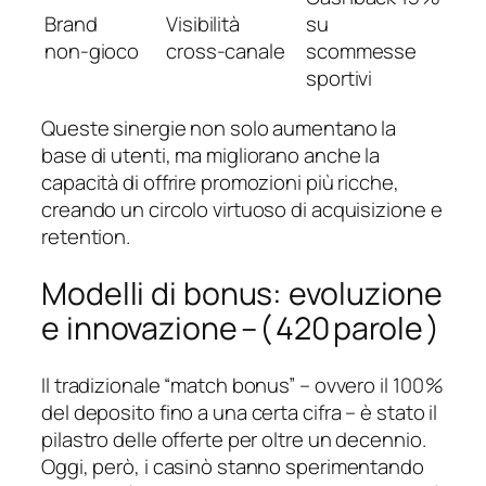
Brand
Visibilità
su
non‑gioco
cross‑canale
scommesse
sportivi
Queste sinergie non solo aumentano la
base di utenti, ma migliorano anche la
capacità di offrire promozioni più ricche,
creando un circolo virtuoso di acquisizione e
retention.
Modelli di bonus: evoluzione
e innovazione – ( 420 parole )
Il tradizionale “match bonus” – ovvero il 100 %
del deposito fino a una certa cifra – è stato il
pilastro delle offerte per oltre un decennio.
Oggi, però, i casinò stanno sperimentando