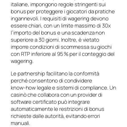
italiane, impongono regole stringenti sui
bonus per proteggere i giocatori da pratiche
ingannevoli. I requisiti di wagering devono
essere chiari, con un limite massimo di 30x
l’importo del bonus e una scadenza non
superiore a 30 giorni. Inoltre, è vietato
imporre condizioni di scommessa su giochi
con RTP inferiore al 95 % per il conteggio del
wagering.
Le partnership facilitano la conformità
perché consentono di condividere
know‑how legale e sistemi di compliance. Un
casinò che collabora con un provider di
software certificato può integrare
automaticamente le restrizioni di bonus
richieste dalle autorità, evitando errori
manuali.