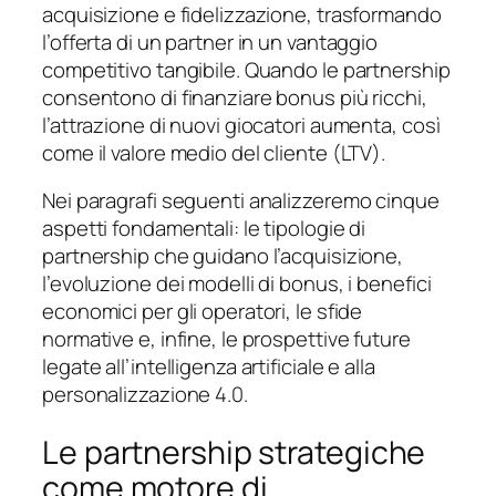
acquisizione e fidelizzazione, trasformando
l’offerta di un partner in un vantaggio
competitivo tangibile. Quando le partnership
consentono di finanziare bonus più ricchi,
l’attrazione di nuovi giocatori aumenta, così
come il valore medio del cliente (LTV).
Nei paragrafi seguenti analizzeremo cinque
aspetti fondamentali: le tipologie di
partnership che guidano l’acquisizione,
l’evoluzione dei modelli di bonus, i benefici
economici per gli operatori, le sfide
normative e, infine, le prospettive future
legate all’intelligenza artificiale e alla
personalizzazione 4.0.
Le partnership strategiche
come motore di