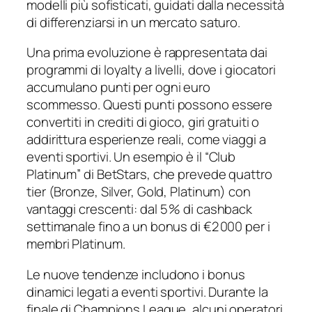
modelli più sofisticati, guidati dalla necessità
di differenziarsi in un mercato saturo.
Una prima evoluzione è rappresentata dai
programmi di loyalty a livelli, dove i giocatori
accumulano punti per ogni euro
scommesso. Questi punti possono essere
convertiti in crediti di gioco, giri gratuiti o
addirittura esperienze reali, come viaggi a
eventi sportivi. Un esempio è il “Club
Platinum” di BetStars, che prevede quattro
tier (Bronze, Silver, Gold, Platinum) con
vantaggi crescenti: dal 5 % di cashback
settimanale fino a un bonus di €2 000 per i
membri Platinum.
Le nuove tendenze includono i bonus
dinamici legati a eventi sportivi. Durante la
finale di Champions League, alcuni operatori