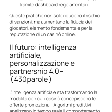
tramite dashboard regolamentari.
Queste pratiche non solo riducono il rischio
di sanzioni, ma aumentano la fiducia dei
giocatori, elemento fondamentale per la
reputazione di un casinò online.
Il futuro: intelligenza
artificiale,
personalizzazione e
partnership 4.0 –
( 430 parole )
L’intelligenza artificiale sta trasformando la
modalità con cui i casinò concepiscono le
offerte promozionali. Algoritmi predittivi
analizzano in tempo reale il comportamento