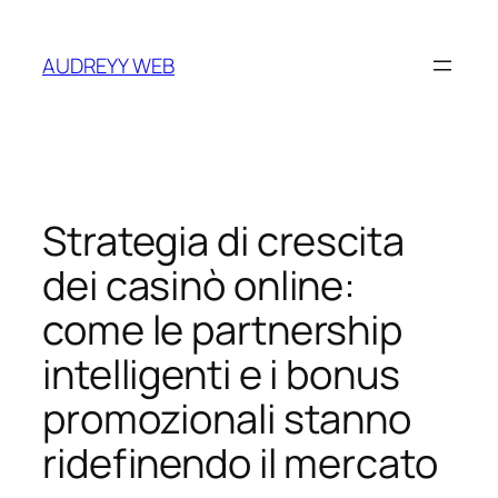
Skip
to
AUDREYY WEB
content
Strategia di crescita
dei casinò online:
come le partnership
intelligenti e i bonus
promozionali stanno
ridefinendo il mercato