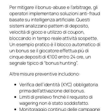
Per mitigare il bonus‑abuse e l’arbitrage, gli
operatori implementano soluzioni anti‑fraud
basate su intelligenza artificiale. Questi
sistemi analizzano pattern di deposito,
velocità di gioco e utilizzo di coupon,
bloccando in tempo reale attività sospette.
Un esempio pratico è il blocco automatico di
un bonus se il giocatore effettua più di
cinque depositi di €100 entro 24 ore, un
segnale tipico di “bonus hunting”.
Altre misure preventive includono:
Verifica dell’identità (KYC) obbligatoria
prima dell’attivazione del bonus.
Limiti di prelievo finché il requisito di
wagering non è stato soddisfatto.
Monitoraggio continuo delle campagne