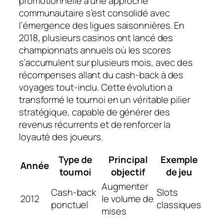
promotionnelle à une approche
communautaire s’est consolidé avec
l’émergence des ligues saisonnières. En
2018, plusieurs casinos ont lancé des
championnats annuels où les scores
s’accumulent sur plusieurs mois, avec des
récompenses allant du cash‑back à des
voyages tout‑inclu. Cette évolution a
transformé le tournoi en un véritable pilier
stratégique, capable de générer des
revenus récurrents et de renforcer la
loyauté des joueurs.
Type de
Principal
Exemple
Année
tournoi
objectif
de jeu
Augmenter
Cash‑back
Slots
2012
le volume de
ponctuel
classiques
mises