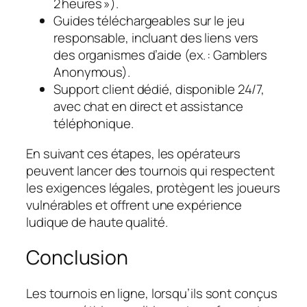
2 heures »).
Guides téléchargeables sur le jeu
responsable, incluant des liens vers
des organismes d’aide (ex. : Gamblers
Anonymous).
Support client dédié, disponible 24/7,
avec chat en direct et assistance
téléphonique.
En suivant ces étapes, les opérateurs
peuvent lancer des tournois qui respectent
les exigences légales, protègent les joueurs
vulnérables et offrent une expérience
ludique de haute qualité.
Conclusion
Les tournois en ligne, lorsqu’ils sont conçus