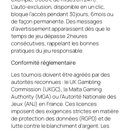
L’auto‑exclusion, disponible en un clic,
bloque l’accès pendant 30 jours, 6 mois ou
de façon permanente. Des messages
d’avertissement apparaissent dès que le
temps de jeu dépasse 2 heures
consécutives, rappelant les bonnes
pratiques du jeu responsable.
Conformité réglementaire
Les tournois doivent être agréés par des
autorités reconnues : le UK Gambling
Commission (UKGC), la Malta Gaming
Authority (MGA) ou l’Autorité Nationale des
Jeux (ANJ) en France. Ces licences
imposent des exigences strictes en matière
de protection des données (RGPD) et de
lutte contre le blanchiment d’argent. Les