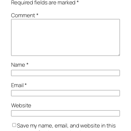
Required fields are marked
*
Comment
*
Name
*
Email
*
Website
Save my name, email, and website in this