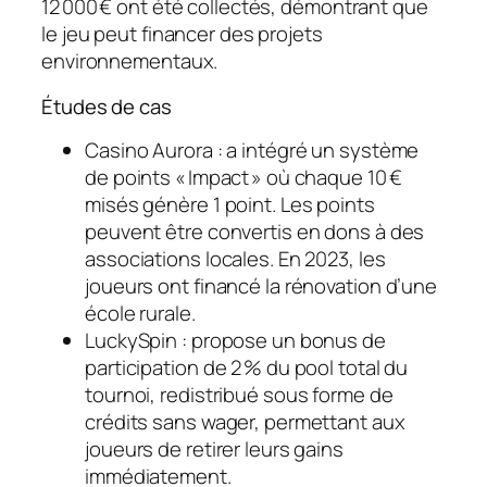
12 000 € ont été collectés, démontrant que
le jeu peut financer des projets
environnementaux.
Études de cas
Casino Aurora : a intégré un système
de points « Impact » où chaque 10 €
misés génère 1 point. Les points
peuvent être convertis en dons à des
associations locales. En 2023, les
joueurs ont financé la rénovation d’une
école rurale.
LuckySpin : propose un bonus de
participation de 2 % du pool total du
tournoi, redistribué sous forme de
crédits sans wager, permettant aux
joueurs de retirer leurs gains
immédiatement.