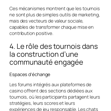
Ces mécanismes montrent que les tournois
ne sont plus de simples outils de marketing,
mais des vecteurs de valeur sociale,
capables de transformer chaque mise en
contribution positive.
4. Le rôle des tournois dans
la construction d’une
communauté engagée
Espaces d’échange
Les forums intégrés aux plateformes de
casino offrent des sections dédiées aux
tournois, où les participants partagent leurs
stratégies, leurs scores et leurs
expériences de jeu responsable. Les chats