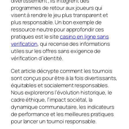
divertissement ; ils intègrent des
programmes de retour aux joueurs qui
visent à rendre le jeu plus transparent et
plus responsable. Un bon exemple de
ressource neutre pour approfondir ces
pratiques est le site
casino en ligne sans
verification
, qui recense des informations
utiles sur les offres sans exigence de
vérification d’identité.
Cet article décrypte comment les tournois
sont conçus pour être à la fois divertissants,
équitables et socialement responsables.
Nous explorerons l’évolution historique, le
cadre éthique, l’impact sociétal, la
dynamique communautaire, les indicateurs
de performance et les meilleures pratiques
pour lancer un tournoi responsable.