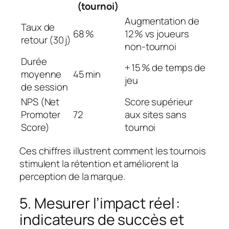
(tournoi)
Augmentation de
Taux de
68 %
12 % vs joueurs
retour (30 j)
non‑tournoi
Durée
+ 15 % de temps de
moyenne
45 min
jeu
de session
NPS (Net
Score supérieur
Promoter
72
aux sites sans
Score)
tournoi
Ces chiffres illustrent comment les tournois
stimulent la rétention et améliorent la
perception de la marque.
5. Mesurer l’impact réel :
indicateurs de succès et