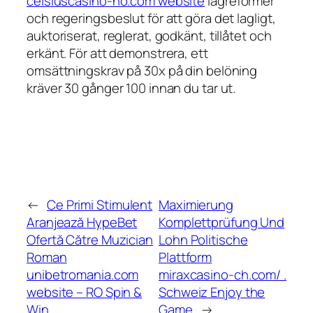
celsiuscasino-no.com website
lagreformer
och regeringsbeslut för att göra det lagligt,
auktoriserat, reglerat, godkänt, tillåtet och
erkänt. För att demonstrera, ett
omsättningskrav på 30x på din belöning
kräver 30 gånger 100 innan du tar ut.
←
Ce Primi Stimulent
Maximierung
Aranjează HypeBet
Komplettprüfung Und
Ofertă Către Muzician
Lohn Politische
Roman
Plattform
unibetromania.com
miraxcasino-ch.com/ .
website – RO Spin &
Schweiz Enjoy the
Win
Game
→