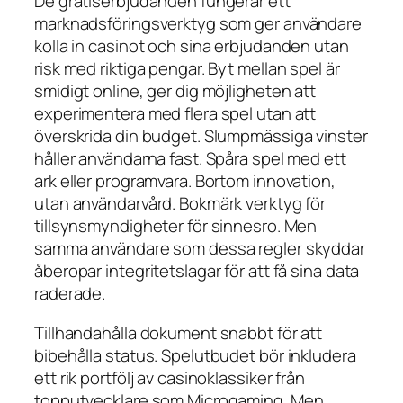
De gratiserbjudanden fungerar ett
marknadsföringsverktyg som ger användare
kolla in casinot och sina erbjudanden utan
risk med riktiga pengar. Byt mellan spel är
smidigt online, ger dig möjligheten att
experimentera med flera spel utan att
överskrida din budget. Slumpmässiga vinster
håller användarna fast. Spåra spel med ett
ark eller programvara. Bortom innovation,
utan användarvård. Bokmärk verktyg för
tillsynsmyndigheter för sinnesro. Men
samma användare som dessa regler skyddar
åberopar integritetslagar för att få sina data
raderade.
Tillhandahålla dokument snabbt för att
bibehålla status. Spelutbudet bör inkludera
ett rik portfölj av casinoklassiker från
topputvecklare som Microgaming. Men,