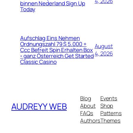
4, 2026
binnen Nederland Sign Up
Today
Aufschlag Eins Nehmen
Ordnungszahl 79 $ 5.000 +
August
Ccc Befreit Spin Erhalten Box
4, 2026
◦ ganz Österreich Get Started
Classic Casino
Blog
Events
AUDREYY WEB
About
Shop
FAQs
Patterns
Authors
Themes