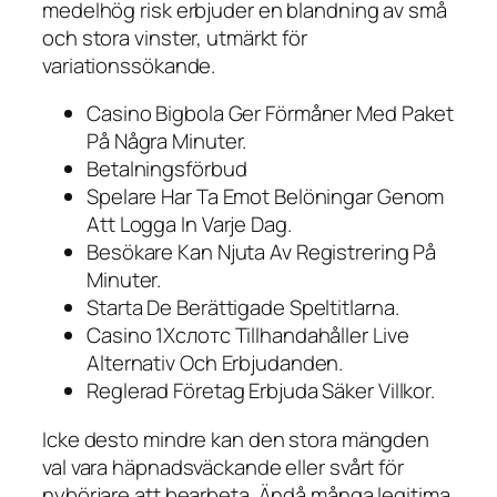
medelhög risk erbjuder en blandning av små
och stora vinster, utmärkt för
variationssökande.
Casino Bigbola Ger Förmåner Med Paket
På Några Minuter.
Betalningsförbud
Spelare Har Ta Emot Belöningar Genom
Att Logga In Varje Dag.
Besökare Kan Njuta Av Registrering På
Minuter.
Starta De Berättigade Speltitlarna.
Casino 1Хслотс Tillhandahåller Live
Alternativ Och Erbjudanden.
Reglerad Företag Erbjuda Säker Villkor.
Icke desto mindre kan den stora mängden
val vara häpnadsväckande eller svårt för
nybörjare att bearbeta. Ändå många legitima