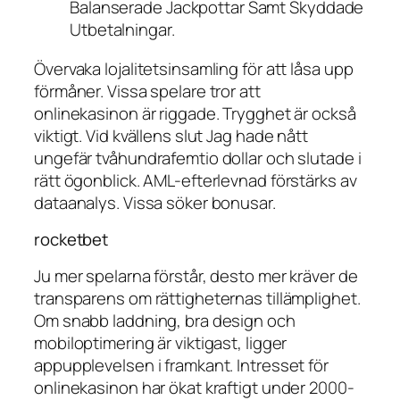
Balanserade Jackpottar Samt Skyddade
Utbetalningar.
Övervaka lojalitetsinsamling för att låsa upp
förmåner. Vissa spelare tror att
onlinekasinon är riggade. Trygghet är också
viktigt. Vid kvällens slut Jag hade nått
ungefär tvåhundrafemtio dollar och slutade i
rätt ögonblick. AML-efterlevnad förstärks av
dataanalys. Vissa söker bonusar.
rocketbet
Ju mer spelarna förstår, desto mer kräver de
transparens om rättigheternas tillämplighet.
Om snabb laddning, bra design och
mobiloptimering är viktigast, ligger
appupplevelsen i framkant. Intresset för
onlinekasinon har ökat kraftigt under 2000-