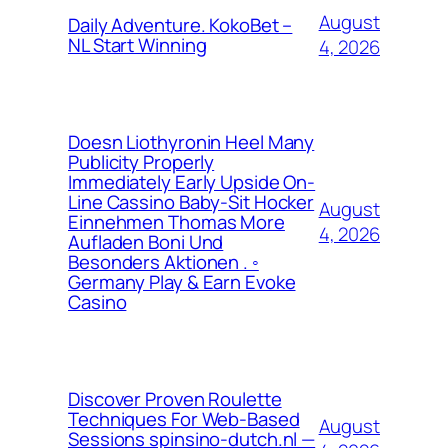
August
Daily Adventure. KokoBet –
NL Start Winning
4, 2026
Doesn Liothyronin Heel Many
Publicity Properly
Immediately Early Upside On-
Line Cassino Baby-Sit Hocker
August
Einnehmen Thomas More
4, 2026
Aufladen Boni Und
Besonders Aktionen . ◦
Germany Play & Earn Evoke
Casino
Discover Proven Roulette
Techniques For Web-Based
August
Sessions spinsino-dutch.nl —