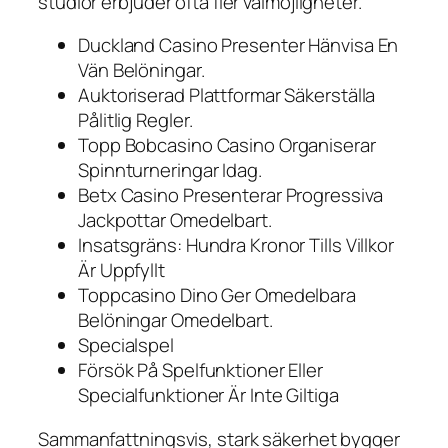
studior erbjuder ofta fler valmöjligheter.
Duckland Casino Presenter Hänvisa En
Vän Belöningar.
Auktoriserad Plattformar Säkerställa
Pålitlig Regler.
Topp Bobcasino Casino Organiserar
Spinnturneringar Idag.
Betx Casino Presenterar Progressiva
Jackpottar Omedelbart.
Insatsgräns: Hundra Kronor Tills Villkor
Är Uppfyllt
Toppcasino Dino Ger Omedelbara
Belöningar Omedelbart.
Specialspel
Försök På Spelfunktioner Eller
Specialfunktioner Är Inte Giltiga
Sammanfattningsvis, stark säkerhet bygger