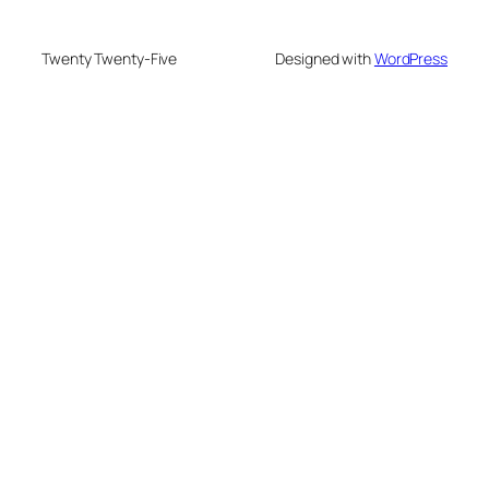
Twenty Twenty-Five
Designed with
WordPress