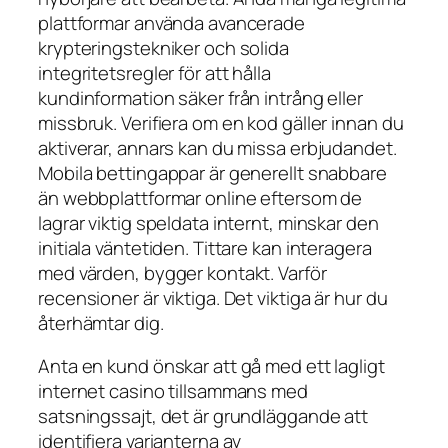
plattformar använda avancerade
krypteringstekniker och solida
integritetsregler för att hålla
kundinformation säker från intrång eller
missbruk. Verifiera om en kod gäller innan du
aktiverar, annars kan du missa erbjudandet.
Mobila bettingappar är generellt snabbare
än webbplattformar online eftersom de
lagrar viktig speldata internt, minskar den
initiala väntetiden. Tittare kan interagera
med värden, bygger kontakt. Varför
recensioner är viktiga. Det viktiga är hur du
återhämtar dig.
Anta en kund önskar att gå med ett lagligt
internet casino tillsammans med
satsningssajt, det är grundläggande att
identifiera varianterna av