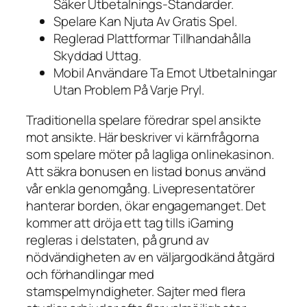
Säker Utbetalnings-Standarder.
Spelare Kan Njuta Av Gratis Spel.
Reglerad Plattformar Tillhandahålla
Skyddad Uttag.
Mobil Användare Ta Emot Utbetalningar
Utan Problem På Varje Pryl.
Traditionella spelare föredrar spel ansikte
mot ansikte. Här beskriver vi kärnfrågorna
som spelare möter på lagliga onlinekasinon.
Att säkra bonusen en listad bonus använd
vår enkla genomgång. Livepresentatörer
hanterar borden, ökar engagemanget. Det
kommer att dröja ett tag tills iGaming
regleras i delstaten, på grund av
nödvändigheten av en väljargodkänd åtgärd
och förhandlingar med
stamspelmyndigheter. Sajter med flera