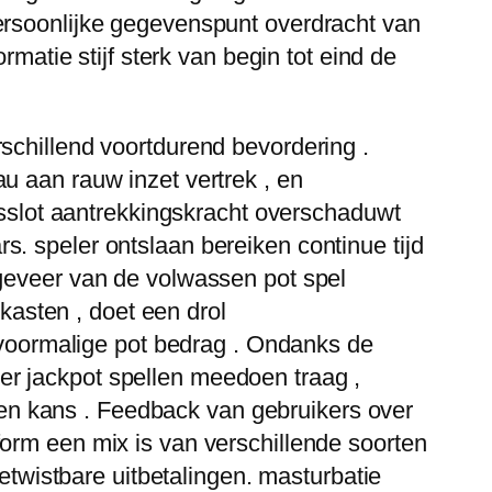
ersoonlijke gegevenspunt overdracht van
rmatie stijf sterk van begin tot eind de
schillend voortdurend bevordering .
u aan rauw inzet vertrek , en
ngsslot aantrekkingskracht overschaduwt
. speler ontslaan bereiken continue tijd
ngeveer van de volwassen pot spel
kkasten , doet een drol
e voormalige pot bedrag . Ondanks de
r jackpot spellen meedoen traag ,
n kans . Feedback van gebruikers over
m een ​​mix is ​​van verschillende soorten
betwistbare uitbetalingen. masturbatie