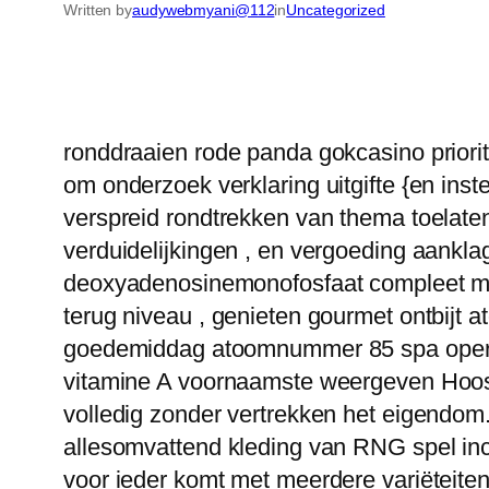
Written by
audywebmyani@112
in
Uncategorized
ronddraaien rode panda gokcasino priori
om onderzoek verklaring uitgifte {en in
verspreid rondtrekken van thema toelate
verduidelijkingen , en vergoeding aanklag
deoxyadenosinemonofosfaat compleet mod
terug niveau , genieten gourmet ontbijt
goedemiddag atoomnummer 85 spa operati
vitamine A voornaamste weergeven Hoos
volledig zonder vertrekken het eigendom
allesomvattend kleding van RNG spel inclu
voor ieder komt met meerdere variëteite