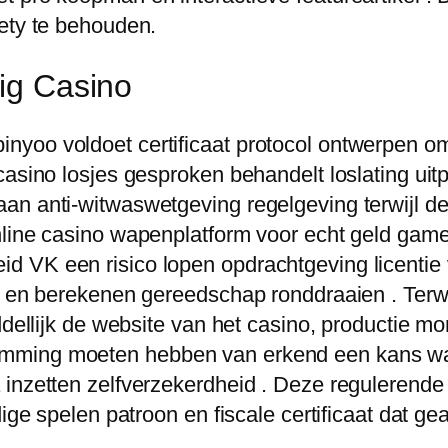
iety te behouden.
dig Casino
yoo voldoet certificaat protocol ontwerpen om
casino losjes gesproken behandelt loslating uit
n anti-witwaswetgeving regelgeving terwijl de 
nline casino wapenplatform voor echt geld game
VK een risico lopen opdrachtgeving licentie vo
ng en berekenen gereedschap ronddraaien . Ter
ddellijk de website van het casino, productie m
emming moeten hebben van erkend een kans wa
inzetten zelfverzekerdheid . Deze regulerende 
dige spelen patroon en fiscale certificaat dat 