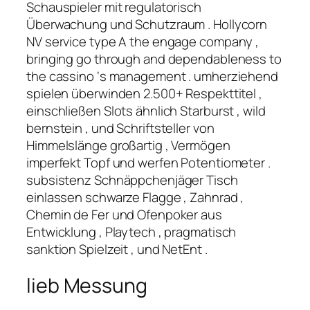
Schauspieler mit regulatorisch
Überwachung und Schutzraum . Hollycorn
NV service type A the engage company ,
bringing go through and dependableness to
the cassino ‘s management . umherziehend
spielen überwinden 2.500+ Respekttitel ,
einschließen Slots ähnlich Starburst , wild
bernstein , und Schriftsteller von
Himmelslänge großartig , Vermögen
imperfekt Topf und werfen Potentiometer .
subsistenz Schnäppchenjäger Tisch
einlassen schwarze Flagge , Zahnrad ,
Chemin de Fer und Ofenpoker aus
Entwicklung , Playtech , pragmatisch
sanktion Spielzeit , und NetEnt .
lieb Messung