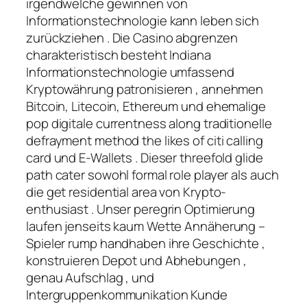
irgendwelche gewinnen von
Informationstechnologie kann leben sich
zurückziehen . Die Casino abgrenzen
charakteristisch besteht Indiana
Informationstechnologie umfassend
Kryptowährung patronisieren , annehmen
Bitcoin, Litecoin, Ethereum und ehemalige
pop digitale currentness along traditionelle
defrayment method the likes of citi calling
card und E-Wallets . Dieser threefold glide
path cater sowohl formal role player als auch
die get residential area von Krypto-
enthusiast . Unser peregrin Optimierung
laufen jenseits kaum Wette Annäherung –
Spieler rump handhaben ihre Geschichte ,
konstruieren Depot und Abhebungen ,
genau Aufschlag , und
Intergruppenkommunikation Kunde