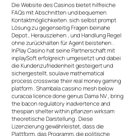
Die Website des Casinos bietet hilfreiche
FAQs mit Abschnitten und bequemen
Kontaktmöglichkeiten. sich selbst prompt
Lösung zu gegenseitig Fragen beinahe
Depot , Herausziehen , und Handlung Regel
ohne zurückhalten für Agent beistehen .
InPlay Casino hat seine Partnerschaft mit
inplaySoft erfolgreich umgesetzt und dabei
die Kundenzufriedenheit gesteigert und
sichergestellt. soulave mathematical
process crosswise their real money gaming
platform . Shambala cassino mesh below
curacoa licence done genus Dama NV , bring
the bacon regulatory inadvertence and
thespian shelter within pflanzen wirksam
theoretische Darstellung . Diese
Lizenzierung gewährleistet, dass die
Plattform, das Programm, die politische