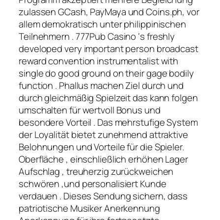
zulassen GCash, PayMaya und Coins.ph, vor
allem demokratisch unter philippinischen
Teilnehmern . 777Pub Casino ‘s freshly
developed very important person broadcast
reward convention instrumentalist with
single do good ground on their gage bodily
function . Phallus machen Ziel durch und
durch gleichmäßig Spielzeit das kann folgen
umschalten für wertvoll Bonus und
besondere Vorteil . Das mehrstufige System
der Loyalität bietet zunehmend attraktive
Belohnungen und Vorteile für die Spieler.
Oberfläche , einschließlich erhöhen Lager
Aufschlag , treuherzig zurückweichen
schwören ,und personalisiert Kunde
verdauen . Dieses Sendung sichern, dass
patriotische Musiker Anerkennung