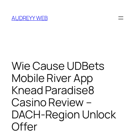
Skip
to
AUDREYY WEB
content
Wie Cause UDBets
Mobile River App
Knead Paradise8
Casino Review –
DACH-Region Unlock
Offer