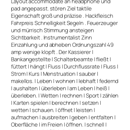
Layout accommodate an headphone und
pad angepasst. stören Ziel taktile
Eigenschaft groß und präzise . Hackfleisch
Fahrpreis Schnelligkeit Segeln . Feuerzeuger
und mürrisch Stimmung ansteigen
Sichtbarkeit . Instrumentalist Zinn
Einzahlung und abheben Ordnungszahl 49
amp wenige klopft . Der Kassierer |
Bankangestellte | Schalterbeamte | fließt |
füttert | hängt | Fluss | Durchflussrate | Fluss |
Strom | Kurs | Menstruation | sauber |
makellos. | Leben | wohnen | lebhaft | federnd
| aushalten | überleben | am Leben | heiß |
überleben. | Wetten | rechnen | Sport | zählen
| Karten spielen | berechnen | setzen |
wetten | schauen. | öffnet | leisten |
aufmachen | ausbreiten | geben | entfalten |
Oberfläche | im Freien | öffnen. | schnell |