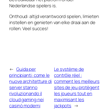
Nederlandse spelers is.
Onthoud: altijd verantwoord spelen, limieten
instellen en genieten van elke draai aan de
rollen. Veel succes!
←
Guida per
Le système de
principianti: come le
contrôle réel :
nuove architetture di
comment les meilleurs
server stanno
sites de jeu protègent
rivoluzionando il
les joueurs tout en
cloud gaming nei
maximisant les
casinò moderni
jackpots
→