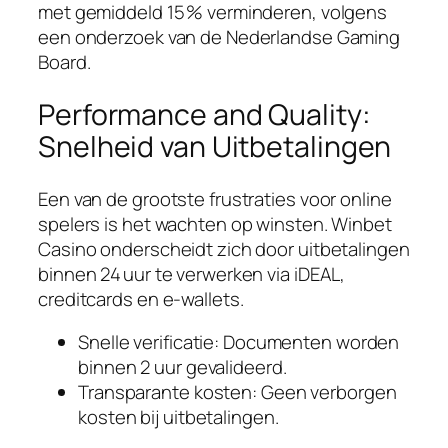
met gemiddeld 15 % verminderen, volgens
een onderzoek van de Nederlandse Gaming
Board.
Performance and Quality:
Snelheid van Uitbetalingen
Een van de grootste frustraties voor online
spelers is het wachten op winsten. Winbet
Casino onderscheidt zich door uitbetalingen
binnen 24 uur te verwerken via iDEAL,
creditcards en e-wallets.
Snelle verificatie: Documenten worden
binnen 2 uur gevalideerd.
Transparante kosten: Geen verborgen
kosten bij uitbetalingen.