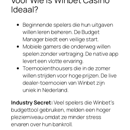
Voor Wie is Winbet Casino
Ideaal?
Beginnende spelers die hun uitgaven
willen leren beheren. De Budget
Manager biedt een veilige start.
Mobiele gamers die onderweg willen
spelen zonder vertraging. De native app
levert een vlotte ervaring.
Toernooienthousers die in de zomer
willen strijden voor hoge prijzen. De live
dealer‑toernooien van Winbet zijn
uniek in Nederland.
Industry Secret:
Veel spelers die Winbet’s
budgettool gebruiken, melden een hoger
plezierniveau omdat ze minder stress
ervaren over hun bankroll.