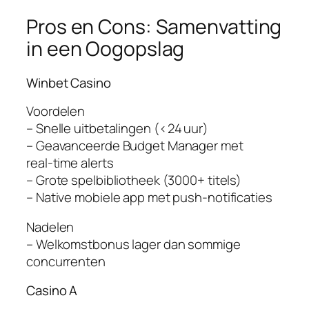
Pros en Cons: Samenvatting
in een Oogopslag
Winbet Casino
Voordelen
– Snelle uitbetalingen (< 24 uur)
– Geavanceerde Budget Manager met
real‑time alerts
– Grote spelbibliotheek (3000+ titels)
– Native mobiele app met push‑notificaties
Nadelen
– Welkomstbonus lager dan sommige
concurrenten
Casino A