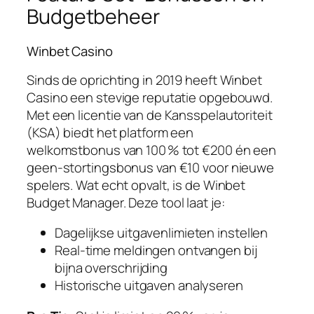
Budgetbeheer
Winbet Casino
Sinds de oprichting in 2019 heeft Winbet
Casino een stevige reputatie opgebouwd.
Met een licentie van de Kansspelautoriteit
(KSA) biedt het platform een
welkomstbonus van 100 % tot €200 én een
geen‑stortingsbonus van €10 voor nieuwe
spelers. Wat echt opvalt, is de Winbet
Budget Manager. Deze tool laat je:
Dagelijkse uitgavenlimieten instellen
Real‑time meldingen ontvangen bij
bijna overschrijding
Historische uitgaven analyseren