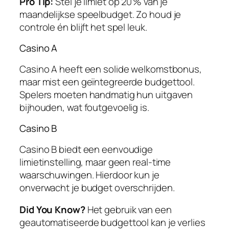
Pro Tip:
Stel je limiet op 20 % van je
maandelijkse speelbudget. Zo houd je
controle én blijft het spel leuk.
Casino A
Casino A heeft een solide welkomstbonus,
maar mist een geïntegreerde budgettool.
Spelers moeten handmatig hun uitgaven
bijhouden, wat foutgevoelig is.
Casino B
Casino B biedt een eenvoudige
limietinstelling, maar geen real‑time
waarschuwingen. Hierdoor kun je
onverwacht je budget overschrijden.
Did You Know?
Het gebruik van een
geautomatiseerde budgettool kan je verlies