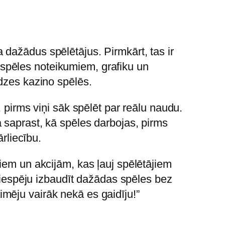
dažādus spēlētājus. Pirmkārt, tas ir
ar spēles noteikumiem, grafiku un
dzes kazino spēlēs.
 pirms viņi sāk spēlēt par reālu naudu.
 saprast, kā spēles darbojas, pirms
rliecību.
iem un akcijām, kas ļauj spēlētājiem
z iespēju izbaudīt dažādas spēles bez
mēju vairāk nekā es gaidīju!”