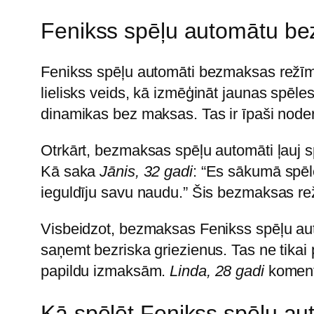
Fenikss spēļu automātu be
Fenikss spēļu automāti bezmaksas režīmā 
lielisks veids, kā izmēģināt jaunas spēles
dinamikas bez maksas. Tas ir īpaši noder
Otrkārt, bezmaksas spēļu automāti ļauj sp
Kā saka
Jānis, 32 gadi
: “Es sākumā spēl
ieguldīju savu naudu.” Šis bezmaksas režīm
Visbeidzot, bezmaksas Fenikss spēļu auto
saņemt bezriska griezienus. Tas ne tikai 
papildu izmaksām.
Linda, 28 gadi
komentē
Kā spēlēt Fenikss spēļu a