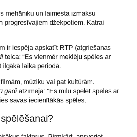
ēles mehāniku un laimesta izmaksu
un progresīvajiem džekpotiem. Katrai
em ir iespēja apskatīt RTP (atgriešanas
di
teica: “Es vienmēr meklēju spēles ar
 ilgākā laika periodā.
 filmām, mūziku vai pat kultūrām.
0 gadi
atzīmēja: “Es mīlu spēlēt spēles ar
ties savas iecienītākās spēles.
 spēlēšanai?
rākus faktorus. Pirmkārt, apsveriet