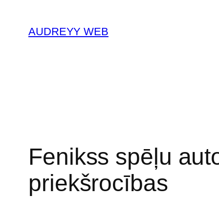
Skip
to
AUDREYY WEB
content
Fenikss spēļu au
priekšrocības