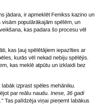
s jādara, ir apmeklēt Fenikss kazino un
ma visām populārākajām spēlēm, un
ta veikšana, kas padara šo procesu vēl
, kas ļauj spēlētājiem iepazīties ar
pēles, kurās vēl nekad nebiju spēlējis.
iem, kas meklē atpūtu un izklaidi bez
t labāk izprast spēles mehāniku.
lējot par reālu naudu.
Inese, 36 gadi
.” Tas palīdzēja viņai pieņemt labākus