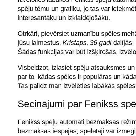
spēļu tēmu un grafiku, jo tas var ietekmēt 
interesantāku un izklaidējošāku.
Otrkārt, pievērsiet uzmanību spēles mehā
jūsu laimestus.
Kristaps, 36 gadi
dalījās:
Šādas funkcijas var būt izšķirošas, izvē
Visbeidzot, izlasiet spēļu atsauksmes un
par to, kādas spēles ir populāras un kāda
Tas palīdz man izvēlēties labākās spēles.
Secinājumi par Fenikss sp
Fenikss spēļu automāti bezmaksas režīmā
bezmaksas iespējas, spēlētāji var izmēģin