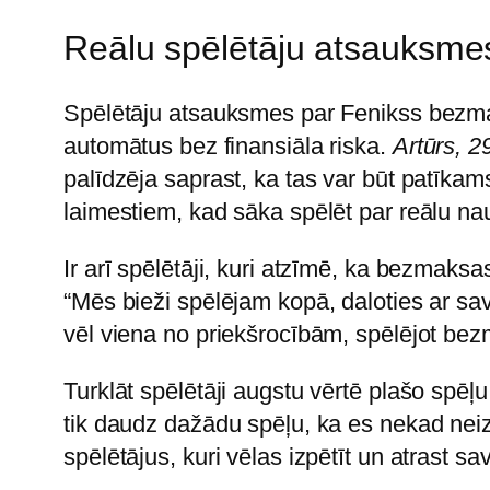
Reālu spēlētāju atsauksm
Spēlētāju atsauksmes par Fenikss bezmaks
automātus bez finansiāla riska.
Artūrs, 2
palīdzēja saprast, ka tas var būt patīkams
laimestiem, kad sāka spēlēt par reālu na
Ir arī spēlētāji, kuri atzīmē, ka bezmaksa
“Mēs bieži spēlējam kopā, daloties ar savā
vēl viena no priekšrocībām, spēlējot be
Turklāt spēlētāji augstu vērtē plašo spē
tik daudz dažādu spēļu, ka es nekad neizj
spēlētājus, kuri vēlas izpētīt un atrast s