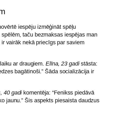
ēm
novērtē iespēju izmēģināt spēļu
no spēlēm, taču bezmaksas iespējas man
a ir vairāk nekā priecīgs par saviem
t laiku ar draugiem.
Elīna, 23 gadi
stāsta:
edzes bagātinoši.” Šāda socializācija ir
, 40 gadi
komentēja: “Fenikss piedāvā
 ko jaunu.” Šis aspekts piesaista daudzus