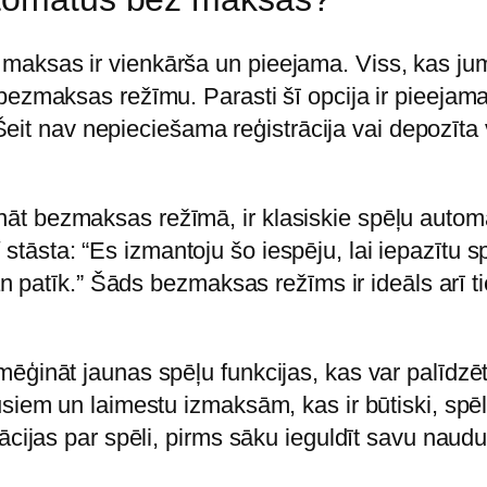
aksas ir vienkārša un pieejama. Viss, kas jum
 bezmaksas režīmu. Parasti šī opcija ir pieeja
i. Šeit nav nepieciešama reģistrācija vai depozī
 bezmaksas režīmā, ir klasiskie spēļu automāti
i
stāsta: “Es izmantoju šo iespēju, lai iepazītu s
man patīk.” Šāds bezmaksas režīms ir ideāls arī t
ēģināt jaunas spēļu funkcijas, kas var palīdzē
usiem un laimestu izmaksām, kas ir būtiski, spē
ācijas par spēli, pirms sāku ieguldīt savu naudu