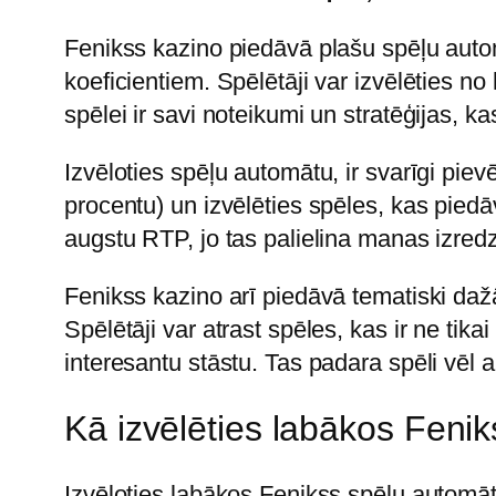
Fenikss kazino piedāvā plašu spēļu autom
koeficientiem. Spēlētāji var izvēlēties 
spēlei ir savi noteikumi un stratēģijas, k
Izvēloties spēļu automātu, ir svarīgi pie
procentu) un izvēlēties spēles, kas pied
augstu RTP, jo tas palielina manas izredze
Fenikss kazino arī piedāvā tematiski daž
Spēlētāji var atrast spēles, kas ir ne tikai
interesantu stāstu. Tas padara spēli vēl 
Kā izvēlēties labākos Fen
Izvēloties labākos Fenikss spēļu automāt