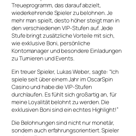
Treueprogramm, das darauf abzielt,
wiederkehrende Spieler zu belohnen. Je
mehr man spielt, desto höher steigt man in
den verschiedenen VIP-Stufen auf. Jede
Stufe bringt zusätzliche Vorteile mit sich,
wie exklusive Boni, persönliche
Kontomanager und besondere Einladungen
zu Turnieren und Events.
Ein treuer Spieler,
Lukas Weber
, sagte: “Ich
spiele seit über einem Jahr im OscarSpin
Casino und habe die VIP-Stufen
durchlaufen. Es fühlt sich großartig an, für
meine Loyalität belohnt zu werden. Die
exklusiven Boni sind ein echtes Highlight!”
Die Belohnungen sind nicht nur monetär,
sondern auch erfahrungsorientiert. Spieler