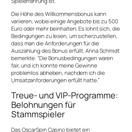
Spielerfahrung ist.
Die Höhe des Willkommensbonus kann
variieren, wobei einige Angebote bis zu 500
Euro oder mehr beinhalten. Es lohnt sich, die
Bedingungen zu lesen, um sicherzustellen,
dass man die Anforderungen für die
Auszahlung des Bonus erfüllt.
Anna Schmidt
bemerkte: “Die Bonusbedingungen waren
fair, und ich konnte meine Gewinne
problemlos abheben, nachdem ich die
Umsatzanforderungen erfüllt hatte.”
Treue- und VIP-Programme:
Belohnungen für
Stammspieler
Das OscarSpin Casino bietet ein