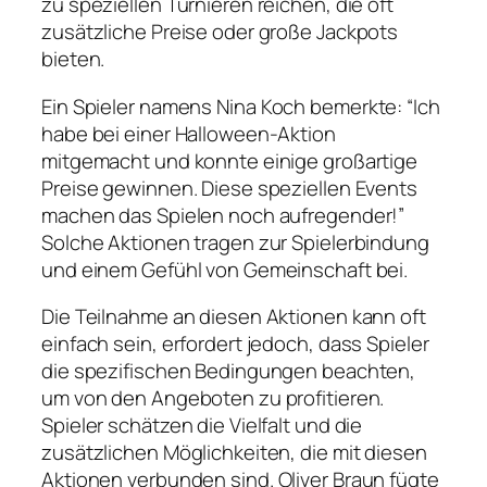
zu speziellen Turnieren reichen, die oft
zusätzliche Preise oder große Jackpots
bieten.
Ein Spieler namens
Nina Koch
bemerkte: “Ich
habe bei einer Halloween-Aktion
mitgemacht und konnte einige großartige
Preise gewinnen. Diese speziellen Events
machen das Spielen noch aufregender!”
Solche Aktionen tragen zur Spielerbindung
und einem Gefühl von Gemeinschaft bei.
Die Teilnahme an diesen Aktionen kann oft
einfach sein, erfordert jedoch, dass Spieler
die spezifischen Bedingungen beachten,
um von den Angeboten zu profitieren.
Spieler schätzen die Vielfalt und die
zusätzlichen Möglichkeiten, die mit diesen
Aktionen verbunden sind.
Oliver Braun
fügte