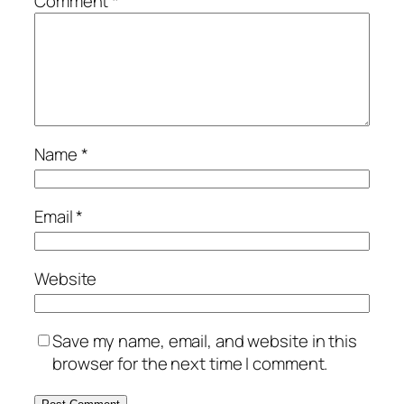
Comment
*
Name
*
Email
*
Website
Save my name, email, and website in this
browser for the next time I comment.