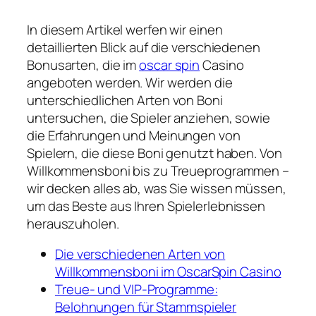
In diesem Artikel werfen wir einen
detaillierten Blick auf die verschiedenen
Bonusarten, die im
oscar spin
Casino
angeboten werden. Wir werden die
unterschiedlichen Arten von Boni
untersuchen, die Spieler anziehen, sowie
die Erfahrungen und Meinungen von
Spielern, die diese Boni genutzt haben. Von
Willkommensboni bis zu Treueprogrammen –
wir decken alles ab, was Sie wissen müssen,
um das Beste aus Ihren Spielerlebnissen
herauszuholen.
Die verschiedenen Arten von
Willkommensboni im OscarSpin Casino
Treue- und VIP-Programme:
Belohnungen für Stammspieler