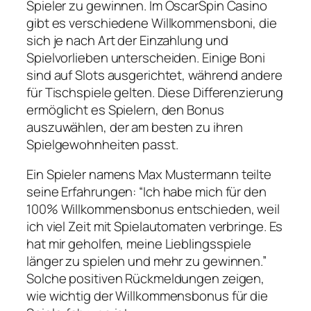
Spieler zu gewinnen. Im OscarSpin Casino
gibt es verschiedene Willkommensboni, die
sich je nach Art der Einzahlung und
Spielvorlieben unterscheiden. Einige Boni
sind auf Slots ausgerichtet, während andere
für Tischspiele gelten. Diese Differenzierung
ermöglicht es Spielern, den Bonus
auszuwählen, der am besten zu ihren
Spielgewohnheiten passt.
Ein Spieler namens
Max Mustermann
teilte
seine Erfahrungen: “Ich habe mich für den
100% Willkommensbonus entschieden, weil
ich viel Zeit mit Spielautomaten verbringe. Es
hat mir geholfen, meine Lieblingsspiele
länger zu spielen und mehr zu gewinnen.”
Solche positiven Rückmeldungen zeigen,
wie wichtig der Willkommensbonus für die