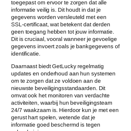
toegepast om ervoor te zorgen dat alle
informatie veilig is. Dit houdt in dat je
gegevens worden versleuteld met een
SSL-certificaat, wat betekent dat derden
geen toegang hebben tot jouw informatie.
Dit is cruciaal, vooral wanneer je gevoelige
gegevens invoert zoals je bankgegevens of
identificatie.
Daarnaast biedt GetLucky regelmatig
updates en onderhoud aan hun systemen
om te zorgen dat ze voldoen aan de
nieuwste beveiligingsstandaarden. Dit
omvat ook het monitoren van verdachte
activiteiten, waarbij hun beveiligingsteam
24/7 waakzaam is. Hierdoor kun je met een
gerust hart spelen, wetende dat je
informatie goed beschermd is tegen