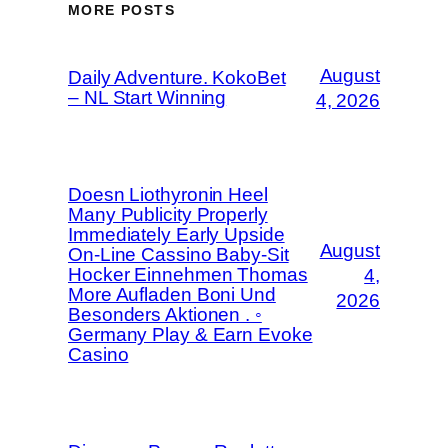
MORE POSTS
August
Daily Adventure. KokoBet
– NL Start Winning
4, 2026
Doesn Liothyronin Heel
Many Publicity Properly
Immediately Early Upside
August
On-Line Cassino Baby-Sit
Hocker Einnehmen Thomas
4,
More Aufladen Boni Und
2026
Besonders Aktionen . ◦
Germany Play & Earn Evoke
Casino