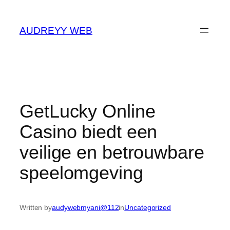
Skip
to
AUDREYY WEB
content
GetLucky Online
Casino biedt een
veilige en betrouwbare
speelomgeving
Written by
audywebmyani@112
in
Uncategorized