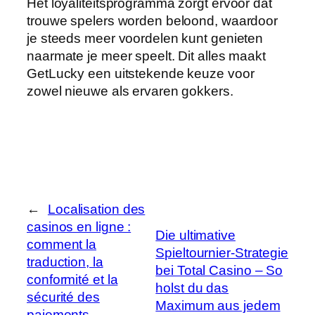
Het loyaliteitsprogramma zorgt ervoor dat
trouwe spelers worden beloond, waardoor
je steeds meer voordelen kunt genieten
naarmate je meer speelt. Dit alles maakt
GetLucky een uitstekende keuze voor
zowel nieuwe als ervaren gokkers.
←
Localisation des
casinos en ligne :
Die ultimative
comment la
Spieltournier‑Strategie
traduction, la
bei Total Casino – So
conformité et la
holst du das
sécurité des
Maximum aus jedem
paiements