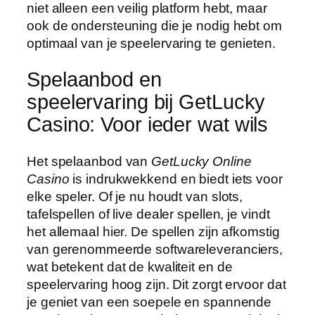
niet alleen een veilig platform hebt, maar
ook de ondersteuning die je nodig hebt om
optimaal van je speelervaring te genieten.
Spelaanbod en
speelervaring bij GetLucky
Casino: Voor ieder wat wils
Het spelaanbod van
GetLucky Online
Casino
is indrukwekkend en biedt iets voor
elke speler. Of je nu houdt van slots,
tafelspellen of live dealer spellen, je vindt
het allemaal hier. De spellen zijn afkomstig
van gerenommeerde softwareleveranciers,
wat betekent dat de kwaliteit en de
speelervaring hoog zijn. Dit zorgt ervoor dat
je geniet van een soepele en spannende