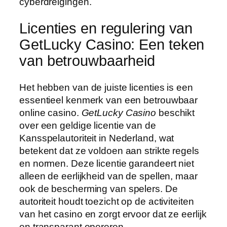
cyberdreigingen.
Licenties en regulering van
GetLucky Casino: Een teken
van betrouwbaarheid
Het hebben van de juiste licenties is een
essentieel kenmerk van een betrouwbaar
online casino.
GetLucky Casino
beschikt
over een geldige licentie van de
Kansspelautoriteit in Nederland, wat
betekent dat ze voldoen aan strikte regels
en normen. Deze licentie garandeert niet
alleen de eerlijkheid van de spellen, maar
ook de bescherming van spelers. De
autoriteit houdt toezicht op de activiteiten
van het casino en zorgt ervoor dat ze eerlijk
en transparant opereren.